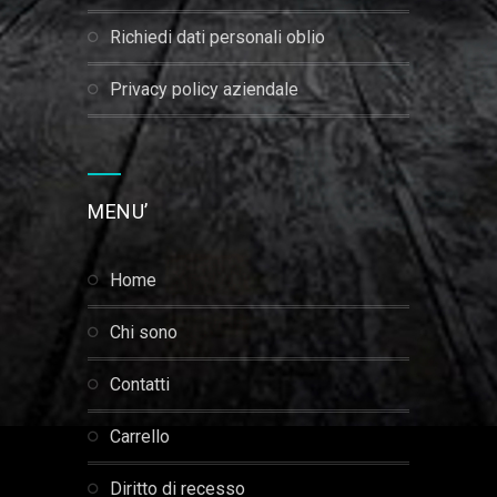
richiedi dati personali oblio
privacy policy aziendale
MENU’
home
chi sono
contatti
carrello
diritto di recesso