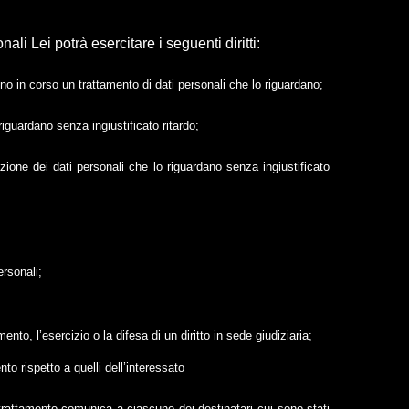
ali Lei potrà esercitare i seguenti diritti:
meno in corso un trattamento di dati personali che lo riguardano;
o riguardano senza ingiustificato ritardo;
lazione dei dati personali che lo riguardano senza ingiustificato
ersonali;
nto, l’esercizio o la difesa di un diritto in sede giudiziaria;
nto rispetto a quelli dell’interessato
l trattamento comunica a ciascuno dei destinatari cui sono stati