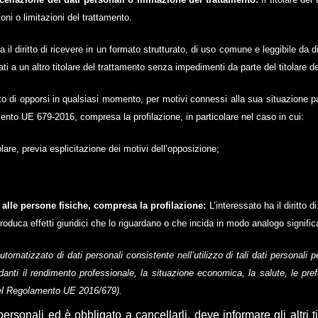
ioni o limitazioni del trattamento.
a il diritto di ricevere in un formato strutturato, di uso comune e leggibile da d
 dati a un altro titolare del trattamento senza impedimenti da parte del titolare d
itto di opporsi in qualsiasi momento, per motivi connessi alla sua situazione pa
amento UE 679-2016, compresa la profilazione, in particolare nel caso in cui:
olare, previa esplicitazione dei motivi dell’opposizione;
 alle persone fisiche, compresa la profilazione:
L’interessato ha il diritt
oduca effetti giuridici che lo riguardano o che incida in modo analogo signifi
tomatizzato di dati personali consistente nell’utilizzo di tali dati personali p
danti il rendimento professionale, la situazione economica, la salute, le prefe
4 del Regolamento UE 2016/679).
personali ed è obbligato a cancellarli, deve informare gli altri ti