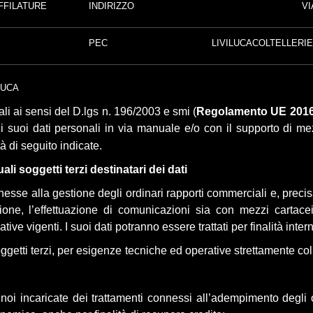
AFFILATURE
INDIRIZZO
VI
PEC
LIVILUCACOLTELLERI
LUCA
nali ai sensi del D.lgs n. 196/2003 e smi (
Regolamento UE 2016
i suoi dati personali in via manuale e/o con il supporto di mez
ità di seguito indicate.
li soggetti terzi destinatari dei dati
onnesse alla gestione degli ordinari rapporti commerciali e, prec
urazione, l’effettuazione di comunicazioni sia con mezzi cartac
tive vigenti. I suoi dati potranno essere trattati per finalità inter
ggetti terzi, per esigenze tecniche ed operative strettamente col
da noi incaricate dei trattamenti connessi all’adempimento degli o