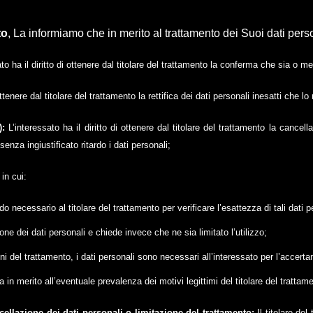
to
, La informiamo che in merito al trattamento dei Suoi dati person
ato ha il diritto di ottenere dal titolare del trattamento la conferma che sia o 
 ottenere dal titolare del trattamento la rettifica dei dati personali inesatti che l
»):
L’interessato ha il diritto di ottenere dal titolare del trattamento la cancel
 senza ingiustificato ritardo i dati personali;
in cui:
do necessario al titolare del trattamento per verificare l’esattezza di tali dati p
ione dei dati personali e chiede invece che ne sia limitato l’utilizzo;
i del trattamento, i dati personali sono necessari all’interessato per l’accertame
a in merito all’eventuale prevalenza dei motivi legittimi del titolare del trattame
ncellazione dei dati personali o limitazione del trattamento:
Il titolare de