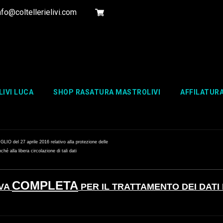
fo@coltellerielivi.com
LIVI LUCA
SHOP RASATURA MASTROLIVI
AFFILATUR
27 aprile 2016 relativo alla protezione delle
hé alla libera circolazione di tali dati
COMPLETA
IVA
PER IL TRATTAMENTO DEI DATI