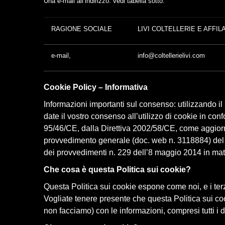
Una e-mail all’indirizzo: vedi tabella sotto:
RAGIONE SOCIALE
LIVI COLTELLERIE E AFFIL
e-mail,
info@coltellerielivi.com
Cookie Policy – Informativa
Informazioni importanti sul consenso: utilizzando il n
date il vostro consenso all’utilizzo di cookie in con
95/46/CE, dalla Direttiva 2002/58/CE, come aggiorn
provvedimento generale (doc. web n. 3118884) del Ga
dei provvedimenti n. 229 dell’8 maggio 2014 in mat
Che cosa è questa Politica sui cookie?
Questa Politica sui cookie espone come noi, e i terzi d
Vogliate tenere presente che questa Politica sui co
non facciamo) con le informazioni, compresi tutti i 