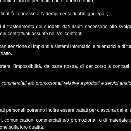
onomica, anche per finalità di recupero credito;
 finalità connesse all’adempimento di obblighi legali;
li il trasferimento dei suddetti dati risulti necessario allo svolg
oni contrattuali assunte nei Vs. confronti.
 manutenzione di impianti e sistemi informatici e telematici e di t
ratto.
terà l’impossibilità, da parte nostra, di dar corso a contratt
mmerciali e/o promozionali relative a prodotti e servizi analog
ti personali potranno inoltre essere trattati per ciascuna delle le
ici, comunicazioni commerciali e/o promozionali o di materiale pub
one sulla loro qualità.