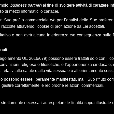
empio:
business partner
) al fine di svolgere attività di carattere
in
zo di mezzi informatici o cartacei.
i un Suo profilo commerciale e/o per l’analisi delle Sue prefer
i raccolte attraverso i cookie di profilazione da Lei accettati.
coltativo e non avrà alcuna interferenza e/o conseguenza sulle 
nali
l Regolamento UE 2016/679) possono essere trattati solo con il co
e convinzioni religiose o filosofiche, o l’appartenenza sindacale, n
 relativi alla salute o alla vita sessuale o all’orientamento ses
o possono essere liberamente manifestati, ma il Suo rifiuto compo
i gestire correttamente le reciproche relazioni commerciali.
 strettamente necessari ad espletare le finalità sopra illustrate 