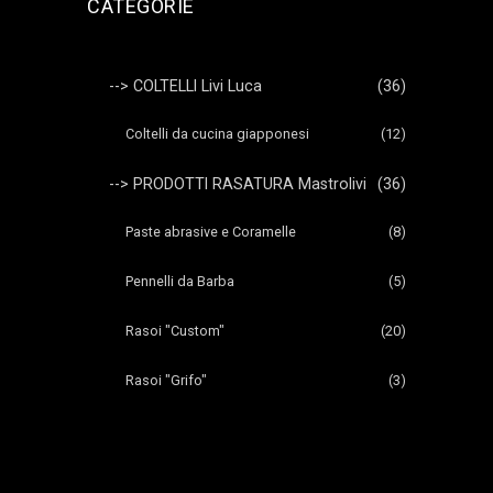
CATEGORIE
--> COLTELLI Livi Luca
(36)
Coltelli da cucina giapponesi
(12)
--> PRODOTTI RASATURA Mastrolivi
(36)
Paste abrasive e Coramelle
(8)
Pennelli da Barba
(5)
Rasoi "Custom"
(20)
Rasoi "Grifo"
(3)