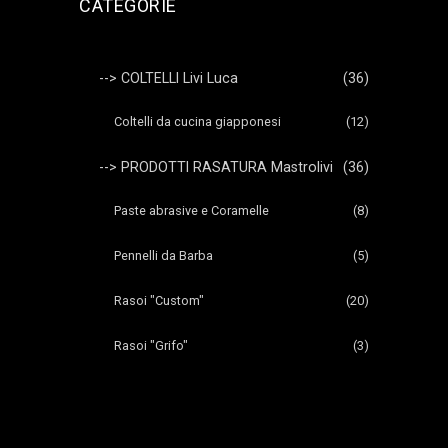
CATEGORIE
--> COLTELLI Livi Luca
(36)
Coltelli da cucina giapponesi
(12)
--> PRODOTTI RASATURA Mastrolivi
(36)
Paste abrasive e Coramelle
(8)
Pennelli da Barba
(5)
Rasoi "Custom"
(20)
Rasoi "Grifo"
(3)