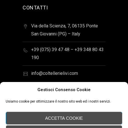
CONTATTI
Via della Scienza, 7, 06135 Ponte
San Giovanni (PG) – Italy
+39 (075) 39 47 48 – +39 348 80 43
190
info@coltellerielivi.com
Gestisci Consenso Cookie
Usiamo cookie per ottimizzare il nostro sito web ed i nostri servizi.
Sito web Coltellerie Livi di Luca Livi -
P.IVA 02393110545 - C.F.
ACCETTA COOKIE
LVILCU81D22Z110L