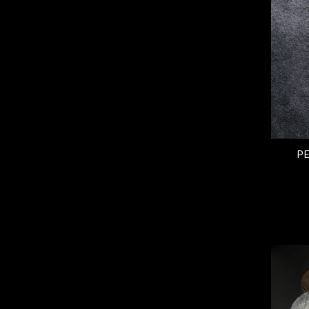
P
€
100