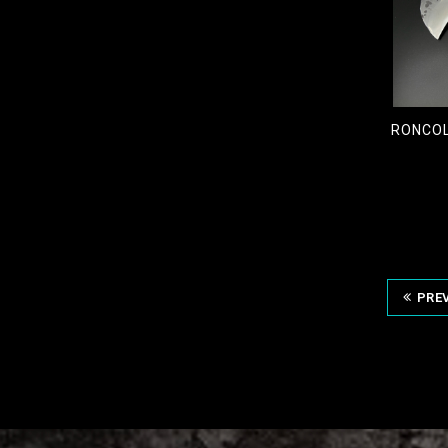
RONCOL
€
490
PRE