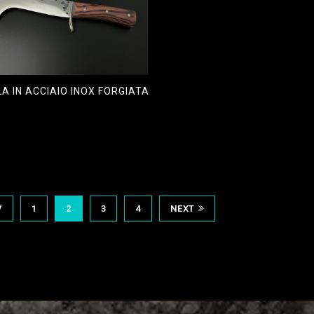
A IN ACCIAIO INOX FORGIATA
,00
V
1
2
3
4
NEXT