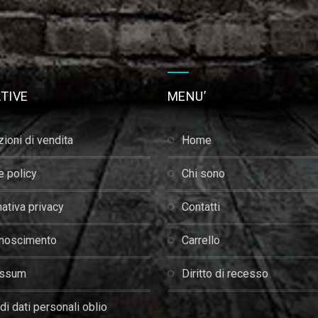
TIVE
MENU’
zioni di vendita
home
ie policy
chi sono
mativa privacy
contatti
onoscimento
carrello
essum
diritto di recesso
edi dati personali oblio