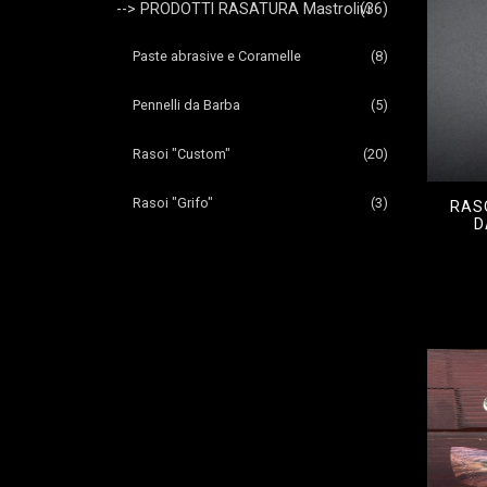
--> PRODOTTI RASATURA Mastrolivi
(36)
Paste abrasive e Coramelle
(8)
Pennelli da Barba
(5)
Rasoi "Custom"
(20)
Rasoi "Grifo"
(3)
RASO
D
€
400