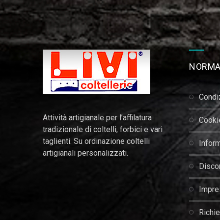
NORMA
condi
Attività artigianale per l’affilatura
cook
tradizionale di coltelli, forbici e vari
taglienti. Su ordinazione coltelli
infor
artigianali personalizzati.
disc
impr
richi