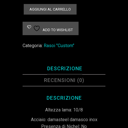
RASOIO
AGGIUNGI AL CARRELLO
CUSTOM
BIG
Damasteel
ADD TO WISHLIST
ed
ebano
Categoria:
Rasoi "Custom"
africano
quantità
DESCRIZIONE
RECENSIONI (0)
DESCRIZIONE
Altezza lama: 10/8
Acciaio: damasteel damasco inox
Presenza di Nichel: No