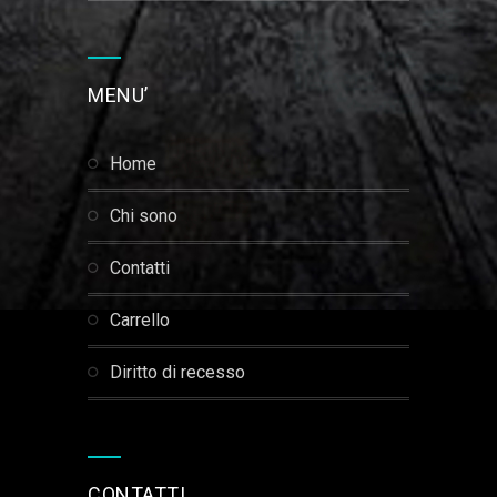
MENU’
home
chi sono
contatti
carrello
diritto di recesso
CONTATTI