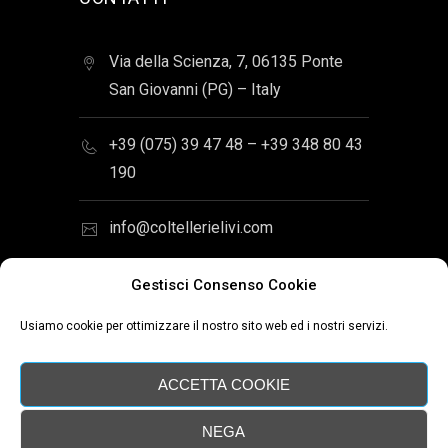
Via della Scienza, 7, 06135 Ponte
San Giovanni (PG) – Italy
+39 (075) 39 47 48 – +39 348 80 43
190
info@coltellerielivi.com
Gestisci Consenso Cookie
Usiamo cookie per ottimizzare il nostro sito web ed i nostri servizi.
Sito web Coltellerie Livi di Luca Livi -
P.IVA 02393110545 - C.F.
ACCETTA COOKIE
LVILCU81D22Z110L
NEGA