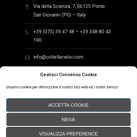
Via della Scienza, 7, 06135 Ponte
San Giovanni (PG) – Italy
+39 (075) 39 47 48 – +39 348 80 43
190
info@coltellerielivi.com
Gestisci Consenso Cookie
Usiamo cookie per ottimizzare il nostro sito web ed i nostri servizi.
Sito web Coltellerie Livi di Luca Livi -
P.IVA 02393110545 - C.F.
ACCETTA COOKIE
LVILCU81D22Z110L
NEGA
VISUALIZZA PREFERENCE