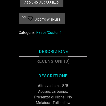
Rasoio
AGGIUNGI AL CARRELLO
custom
Carboinox
e
ADD TO WISHLIST
legno
marezzato
Categoria:
Rasoi "Custom"
quantità
DESCRIZIONE
RECENSIONI (0)
DESCRIZIONE
Altezza Lama: 8/8
Acciaio: carboinox
Presenza di Nichel: No
Molatura: Full hollow